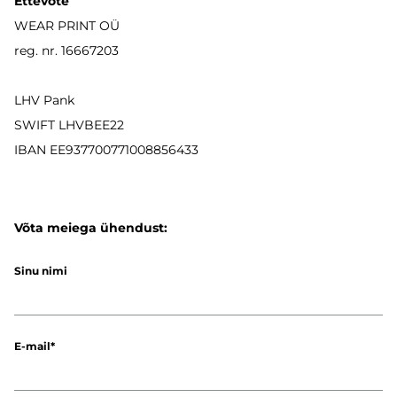
Ettevõte
WEAR PRINT OÜ
reg. nr. 16667203
LHV Pank
SWIFT LHVBEE22
IBAN
EE937700771008856433
Võta meiega ühendust:
Sinu nimi
E-mail