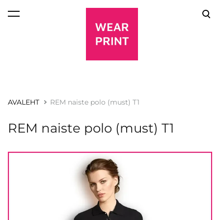
lisati ostukorvi.
Vaata ostukorvi
AVALEHT
REM naiste polo (must) T1
REM naiste polo (must) T1