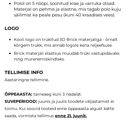
Polol on 5 nööpi, soonitud krae ja varruka otsad.
Materjal on pehme ja elastne, mis tagab polo kuju
säilimist ka peale pesu (kuni 40 kraadises vees).
LOGO
Kooli logo on trükitud 3D Brick materjaliga - õrnalt
kõrgem trükk, mis annab logole kena reljeefsuse.
Brick materjali elastsus muudab trüki vastupidavaks
ning murenemiskindlaks.
TELLIMISE INFO
Aastaringne tellimine.
ÕPPEAASTA:
tarneaeg
kuni 3 nädalat.
:
SUVEPERIOOD
juunis ja juulis toodete väljastamist ei
toimu. Kui soovid tooteid enne õppeaasta algust kätte
saada, vormista tellimus
enne
21. juunit.