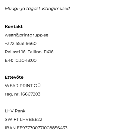
Müügi- ja tagastustingimused
Kontakt
wear
@printgrupp.ee
+372 5551 6660
Pallasti 16, Tallinn, 11416
E-R: 10:30-18:00
Ettevõte
WEAR PRINT OÜ
reg. nr. 16667203
LHV Pank
SWIFT LHVBEE22
IBAN
EE937700771008856433