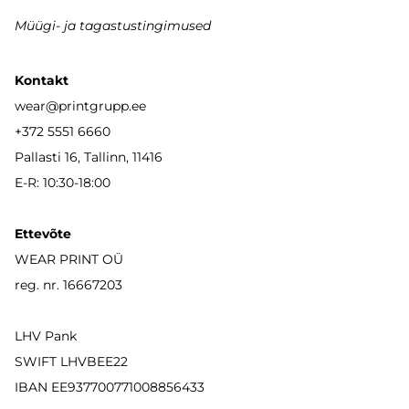
Müügi- ja tagastustingimused
Kontakt
wear
@printgrupp.ee
+372 5551 6660
Pallasti 16, Tallinn, 11416
E-R: 10:30-18:00
Ettevõte
WEAR PRINT OÜ
reg. nr. 16667203
LHV Pank
SWIFT LHVBEE22
IBAN
EE937700771008856433