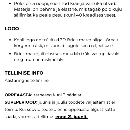
Polol on 5 nööpi, soonitud krae ja varruka otsad.
Materjal on pehme ja elastne, mis tagab polo kuju
säilimist ka peale pesu (kuni 40 kraadises vees).
LOGO
Kooli logo on trükitud 3D Brick materjaliga - õrnalt
kõrgem trükk, mis annab logole kena reljeefsuse.
Brick materjali elastsus muudab trüki vastupidavaks
ning murenemiskindlaks.
TELLIMISE INFO
Aastaringne tellimine.
ÕPPEAASTA:
tarneaeg
kuni 3 nädalat.
:
SUVEPERIOOD
juunis ja juulis toodete väljastamist ei
toimu. Kui soovid tooteid enne õppeaasta algust kätte
saada, vormista tellimus
enne
21. juunit.