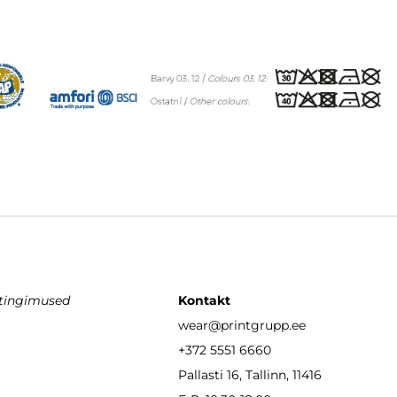
stingimused
Kontakt
wear
@printgrupp.ee
+372 5551 6660
Pallasti 16, Tallinn, 11416