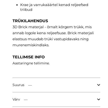
Krae ja varrukaäärtel kenad reljeefsed
triibud
TRÜKILAHENDUS
3D Brick materjal - õrnalt kõrgem trükk, mis
annab logole kena reljeefsuse. Brick materjali
elastsus muudab trüki vastupidavaks ning
murenemiskindlaks.
TELLIMISE INFO
Aastaringne tellimine.
Suurus
Värv