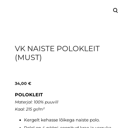
lisati ostukorvi.
Vaata ostukorvi
VK NAISTE POLOKLEIT
(MUST)
34,00 €
POLOKLEIT
Materjal: 100% puuvill
Kaal: 215 gr/m²
Kergelt kehasse lõikega naiste polo.
Polol on 4 nööpi, soonitud krae ja varruka