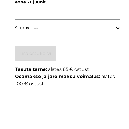
enne
21. juunit.
Suurus
Lisa ostukorvi
Tasuta tarne:
alates 65 € ostust
Osamakse ja järelmaksu võimalus:
alates
100 € ostust