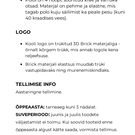
otsad. Materjal on pehme ja elastne, mis
tagab polo kuju säilimist ka peale pesu (kuni
40 kraadises vees).
LOGO
Kooli logo on trükitud 3D Brick materjaliga -
õrnalt kõrgem trükk, mis annab logole kena
reljeefsuse.
Brick materjali elastsus muudab trüki
vastupidavaks ning murenemiskindlaks.
TELLIMISE INFO
Aastaringne tellimine.
ÕPPEAASTA:
tarneaeg
kuni 3 nädalat.
:
SUVEPERIOOD
juunis ja juulis toodete
väljastamist ei toimu. Kui soovid tooteid enne
õppeaasta algust kätte saada, vormista tellimus