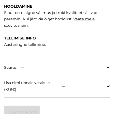
HOOLDAMINE
Sinu toote algne välimus ja trüki kvaliteet säilivad
paremini, kui järgida õiget hooldust.
Vaata meie
soovitusi
siin
.
TELLIMISE INFO
Aastaringne tellimine.
Suurus
Lisa nimi rinnale vasakule
(+3.5€)
Lisa ostukorvi