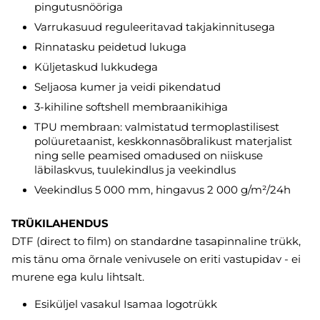
pingutusnööriga
Varrukasuud reguleeritavad takjakinnitusega
Rinnatasku peidetud lukuga
Küljetaskud lukkudega
Seljaosa kumer ja veidi pikendatud
3-kihiline softshell membraanikihiga
TPU membraan: valmistatud termoplastilisest
polüuretaanist, keskkonnasõbralikust materjalist
ning selle peamised omadused on niiskuse
läbilaskvus, tuulekindlus ja veekindlus
Veekindlus 5 000 mm, hingavus 2 000 g/m²/24h
TRÜKILAHENDUS
DTF (direct to film) on standardne tasapinnaline trükk,
mis tänu oma õrnale venivusele on eriti vastupidav - ei
murene ega kulu lihtsalt.
Esiküljel vasakul Isamaa logotrükk