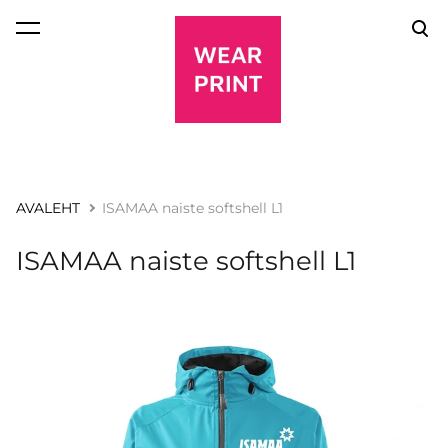
lisati ostukorvi.
Vaata ostukorvi
AVALEHT
ISAMAA naiste softshell L1
ISAMAA naiste softshell L1