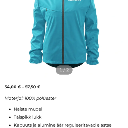
1 / 2
54,00 €
–
57,50 €
Materjal:
100% polüester
Naiste mudel
Täispikk lukk
Kapuuts ja alumine äär reguleeritavad elastse