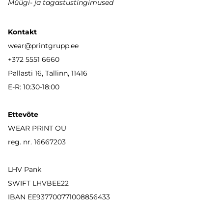
Müügi- ja tagastustingimused
Kontakt
wear
@printgrupp.ee
+372 5551 6660
Pallasti 16, Tallinn, 11416
E-R: 10:30-18:00
Ettevõte
WEAR PRINT OÜ
reg. nr. 16667203
LHV Pank
SWIFT LHVBEE22
IBAN
EE937700771008856433