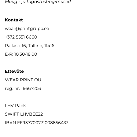
Müügi- ja tagastustingimused
Kontakt
wear
@printgrupp.ee
+372 5551 6660
Pallasti 16, Tallinn, 11416
E-R: 10:30-18:00
Ettevõte
WEAR PRINT OÜ
reg. nr. 16667203
LHV Pank
SWIFT LHVBEE22
IBAN
EE937700771008856433