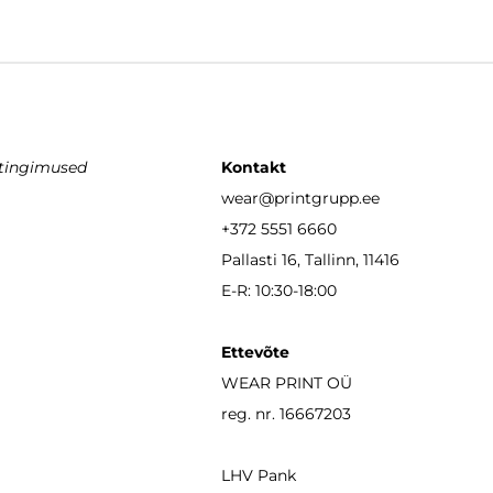
stingimused
Kontakt
wear
@printgrupp.ee
+372 5551 6660
Pallasti 16, Tallinn, 11416
E-R: 10:30-18:00
Ettevõte
WEAR PRINT OÜ
reg. nr. 16667203
LHV Pank