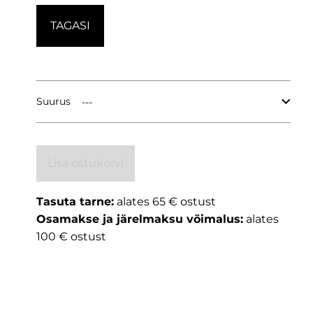
TAGASI
Suurus
Lisa ostukorvi
Tasuta tarne:
alates 65 € ostust
Osamakse ja järelmaksu võimalus:
alates
100 € ostust