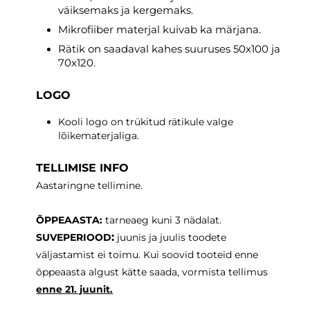
väiksemaks ja kergemaks.
Mikrofiiber materjal kuivab ka märjana.
Rätik on saadaval kahes suuruses 50x100 ja
70x120.
LOGO
Kooli logo on trükitud rätikule valge
lõikematerjaliga.
TELLIMISE INFO
Aastaringne tellimine.
ÕPPEAASTA:
tarneaeg
kuni 3 nädalat.
:
SUVEPERIOOD
juunis ja juulis toodete
väljastamist ei toimu. Kui soovid tooteid enne
õppeaasta algust kätte saada, vormista tellimus
enne
21. juunit.