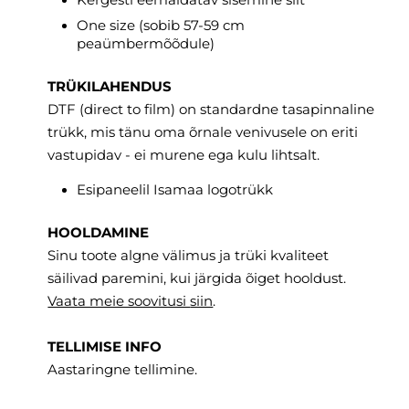
One size (sobib 57-59 cm
peaümbermõõdule)
TRÜKILAHENDUS
DTF (direct to film) on standardne tasapinnaline
trükk, mis tänu oma õrnale venivusele on eriti
vastupidav - ei murene ega kulu lihtsalt.
Esipaneelil Isamaa logotrükk
HOOLDAMINE
Sinu toote algne välimus ja trüki kvaliteet
säilivad paremini, kui järgida õiget hooldust.
Vaata meie soovitusi
siin
.
TELLIMISE INFO
Aastaringne tellimine.