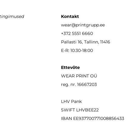
stingimused
Kontakt
wear
@printgrupp.ee
+372 5551 6660
Pallasti 16, Tallinn, 11416
E-R: 10:30-18:00
Ettevõte
WEAR PRINT OÜ
reg. nr. 16667203
LHV Pank
SWIFT LHVBEE22
IBAN
EE937700771008856433