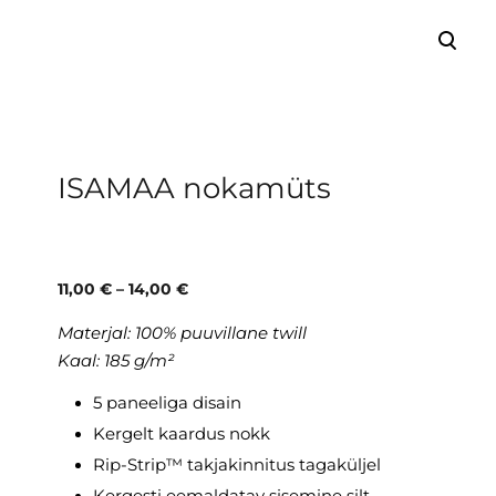
lisati ostukorvi.
Vaata ostukorvi
ISAMAA nokamüts
11,00 €
–
14,00 €
Materjal:
100% puuvillane twill
Kaal: 185 g/m²
5 paneeliga disain
Kergelt kaardus nokk
Rip-Strip™ takjakinnitus tagaküljel
Kergesti eemaldatav sisemine silt