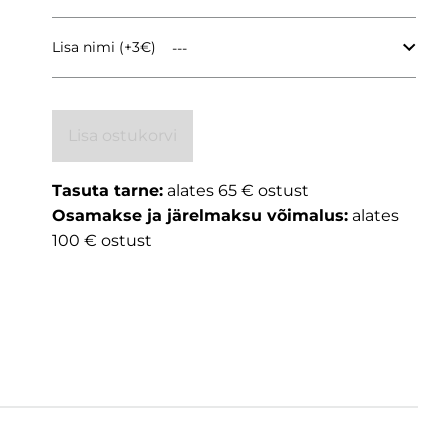
Lisa nimi (+3€)
Lisa ostukorvi
Tasuta tarne:
alates 65 € ostust
Osamakse ja järelmaksu võimalus:
alates
100 € ostust