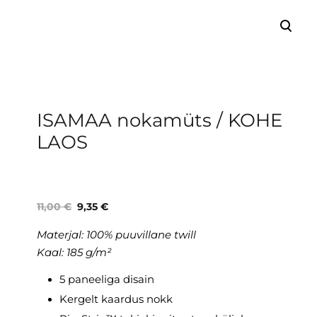
lisati ostukorvi.
Vaata ostukorvi
ISAMAA nokamüts / KOHE
LAOS
11,00 €
9,35 €
Materjal:
100% puuvillane twill
Kaal: 185 g/m²
5 paneeliga disain
Kergelt kaardus nokk