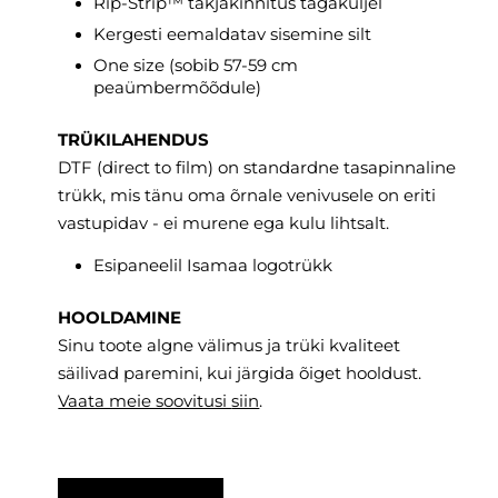
Rip-Strip™ takjakinnitus tagaküljel
Kergesti eemaldatav sisemine silt
One size (sobib 57-59 cm
peaümbermõõdule)
TRÜKILAHENDUS
DTF (direct to film) on standardne tasapinnaline
trükk, mis tänu oma õrnale venivusele on eriti
vastupidav - ei murene ega kulu lihtsalt.
Esipaneelil Isamaa logotrükk
HOOLDAMINE
Sinu toote algne välimus ja trüki kvaliteet
säilivad paremini, kui järgida õiget hooldust.
Vaata meie soovitusi
siin
.