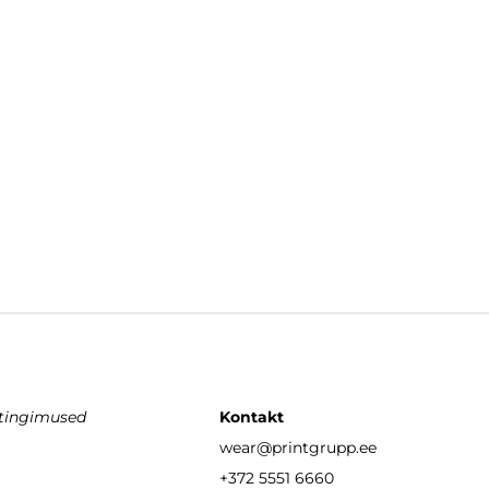
stingimused
Kontakt
wear
@printgrupp.ee
+372 5551 6660