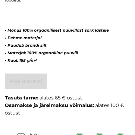
• Mõnus 100% orgaanilisest puuvillast särk lastele
• Pehme materjal
• Puudub brändi silt
• Materjal: 100% orgaaniline puuvill
• Kaal: 155 g/m²
Pole saadaval
Tasuta tarne:
alates 65 € ostust
Osamakse ja järelmaksu võimalus:
alates 100 €
ostust