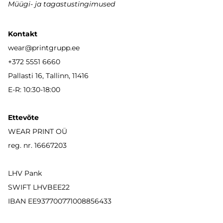
Müügi- ja tagastustingimused
Kontakt
wear
@printgrupp.ee
+372 5551 6660
Pallasti 16, Tallinn, 11416
E-R: 10:30-18:00
Ettevõte
WEAR PRINT OÜ
reg. nr. 16667203
LHV Pank
SWIFT LHVBEE22
IBAN
EE937700771008856433