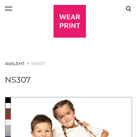
lisati ostukorvi.
Vaata ostukorvi
AVALEHT
NS307
NS307