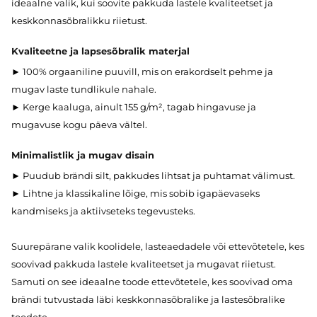
ideaalne valik, kui soovite pakkuda lastele kvaliteetset ja
keskkonnasõbralikku riietust.
Kvaliteetne ja lapsesõbralik materjal
► 100% orgaaniline puuvill, mis on erakordselt pehme ja
mugav laste tundlikule nahale.
► Kerge kaaluga, ainult 155 g/m², tagab hingavuse ja
mugavuse kogu päeva vältel.
Minimalistlik ja mugav disain
► Puudub brändi silt, pakkudes lihtsat ja puhtamat välimust.
► Lihtne ja klassikaline lõige, mis sobib igapäevaseks
kandmiseks ja aktiivseteks tegevusteks.
Suurepärane valik koolidele, lasteaedadele või ettevõtetele, kes
soovivad pakkuda lastele kvaliteetset ja mugavat riietust.
Samuti on see ideaalne toode ettevõtetele, kes soovivad oma
brändi tutvustada läbi keskkonnasõbralike ja lastesõbralike
toodete.