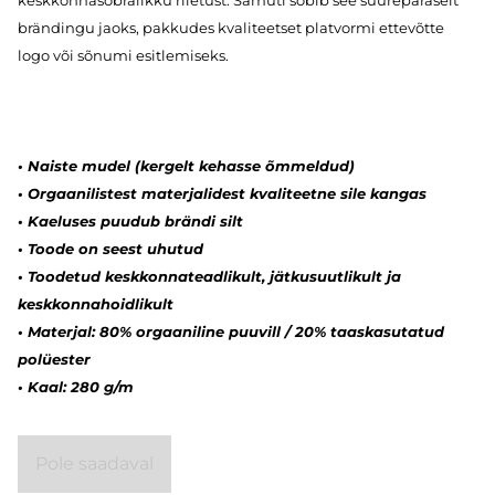
brändingu jaoks, pakkudes kvaliteetset platvormi ettevõtte
logo või sõnumi esitlemiseks.
• Naiste mudel (kergelt kehasse õmmeldud)
•
Orgaanilistest materjalidest kvaliteetne sile kangas
•
Kaeluses puudub brändi silt
•
Toode on seest uhutud
• Toodetud keskkonnateadlikult, jätkusuutlikult ja
keskkonnahoidlikult
• Materjal:
80% orgaaniline puuvill / 20% taaskasutatud
polüester
• Kaal: 280 g/m
Pole saadaval