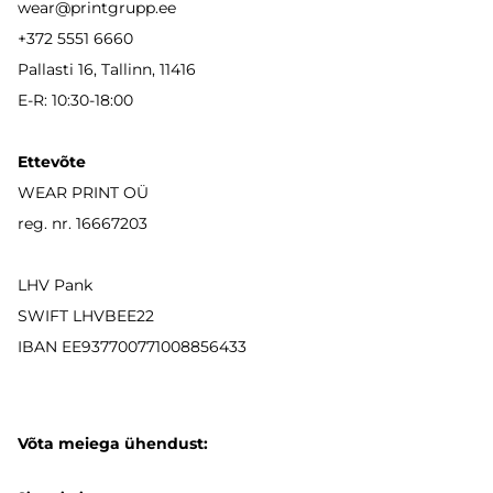
wear
@printgrupp.ee
+372 5551 6660
Pallasti 16, Tallinn, 11416
E-R: 10:30-18:00
Ettevõte
WEAR PRINT OÜ
reg. nr. 16667203
LHV Pank
SWIFT LHVBEE22
IBAN
EE937700771008856433
Võta meiega ühendust: