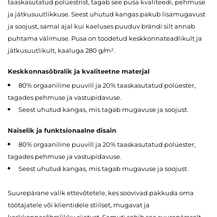
taaskasutatud polüestrist, tagab see pusa kvaliteedi, pehmuse
ja jätkusuutlikkuse. Seest uhutud kangas pakub lisamugavust
ja soojust, samal ajal kui kaeluses puuduv brändi silt annab
puhtama välimuse. Pusa on toodetud keskkonnateadlikult ja
jätkusuutlikult, kaaluga 280 g/m².
Keskkonnasõbralik ja kvaliteetne materjal
80% orgaaniline puuvill ja 20% taaskasutatud polüester,
tagades pehmuse ja vastupidavuse.
Seest uhutud kangas, mis tagab mugavuse ja soojust.
Naiselik ja funktsionaalne disain
80% orgaaniline puuvill ja 20% taaskasutatud polüester,
tagades pehmuse ja vastupidavuse.
Seest uhutud kangas, mis tagab mugavuse ja soojust.
Suurepärane valik ettevõtetele, kes soovivad pakkuda oma
töötajatele või klientidele stiilset, mugavat ja
keskkonnasõbralikku riietust. Samuti sobib see suurepäraselt