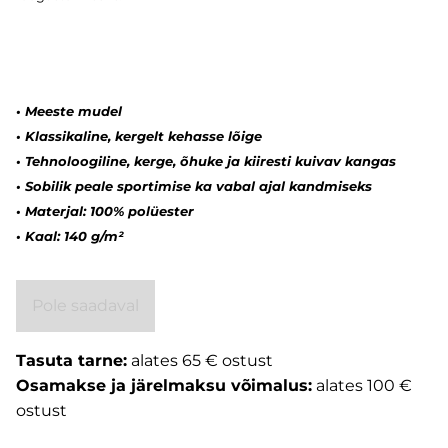
•
Meeste mudel
•
Klassikaline, kergelt kehasse lõige
•
Tehnoloogiline, kerge, õhuke ja kiiresti kuivav kangas
•
Sobilik peale sportimise ka vabal ajal kandmiseks
•
Materjal: 100% polüester
•
Kaal: 140 g/m²
Pole saadaval
Tasuta tarne:
alates 65 € ostust
Osamakse ja järelmaksu võimalus:
alates 100 €
ostust