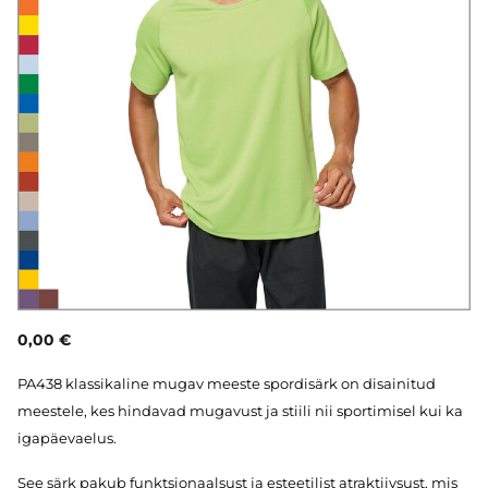
0,00 €
PA438 klassikaline mugav meeste spordisärk on disainitud
meestele, kes hindavad mugavust ja stiili nii sportimisel kui ka
igapäevaelus.
See särk pakub funktsionaalsust ja esteetilist atraktiivsust, mis