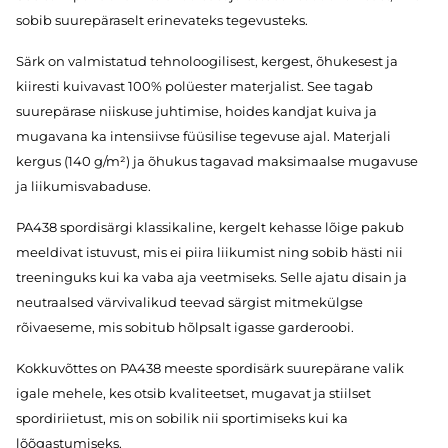
sobib suurepäraselt erinevateks tegevusteks.
Särk on valmistatud tehnoloogilisest, kergest, õhukesest ja
kiiresti kuivavast 100% polüester materjalist. See tagab
suurepärase niiskuse juhtimise, hoides kandjat kuiva ja
mugavana ka intensiivse füüsilise tegevuse ajal. Materjali
kergus (140 g/m²) ja õhukus tagavad maksimaalse mugavuse
ja liikumisvabaduse.
PA438 spordisärgi klassikaline, kergelt kehasse lõige pakub
meeldivat istuvust, mis ei piira liikumist ning sobib hästi nii
treeninguks kui ka vaba aja veetmiseks. Selle ajatu disain ja
neutraalsed värvivalikud teevad särgist mitmekülgse
rõivaeseme, mis sobitub hõlpsalt igasse garderoobi.
Kokkuvõttes on PA438 meeste spordisärk suurepärane valik
igale mehele, kes otsib kvaliteetset, mugavat ja stiilset
spordiriietust, mis on sobilik nii sportimiseks kui ka
lõõgastumiseks.