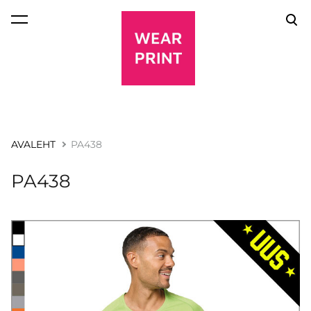
lisati ostukorvi.
Vaata ostukorvi
AVALEHT
PA438
PA438