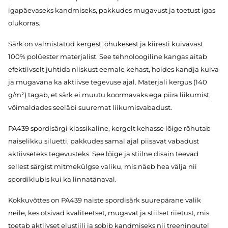
igapäevaseks kandmiseks, pakkudes mugavust ja toetust igas
olukorras.
Särk on valmistatud kergest, õhukesest ja kiiresti kuivavast
100% polüester materjalist. See tehnoloogiline kangas aitab
efektiivselt juhtida niiskust eemale kehast, hoides kandja kuiva
ja mugavana ka aktiivse tegevuse ajal. Materjali kergus (140
g/m²) tagab, et särk ei muutu koormavaks ega piira liikumist,
võimaldades seeläbi suuremat liikumisvabadust.
PA439 spordisärgi klassikaline, kergelt kehasse lõige rõhutab
naiselikku siluetti, pakkudes samal ajal piisavat vabadust
aktiivseteks tegevusteks. See lõige ja stiilne disain teevad
sellest särgist mitmekülgse valiku, mis näeb hea välja nii
spordiklubis kui ka linnatänaval.
Kokkuvõttes on PA439 naiste spordisärk suurepärane valik
neile, kes otsivad kvaliteetset, mugavat ja stiilset riietust, mis
toetab aktiivset elustiili ja sobib kandmiseks nii treeningutel