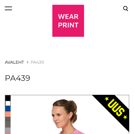
lisati ostukorvi.
Vaata ostukorvi
AVALEHT
PA439
PA439