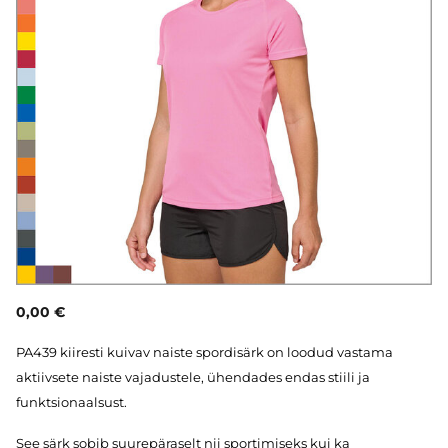
0,00 €
PA439 kiiresti kuivav naiste spordisärk on loodud vastama
aktiivsete naiste vajadustele, ühendades endas stiili ja
funktsionaalsust.
See särk sobib suurepäraselt nii sportimiseks kui ka