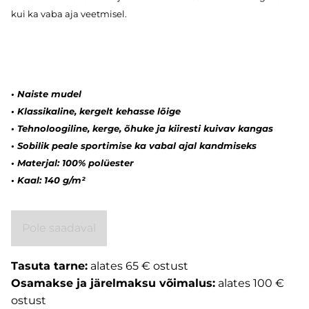
kui ka vaba aja veetmisel.
•
Naiste mudel
•
Klassikaline, kergelt kehasse lõige
•
Tehnoloogiline, kerge, õhuke ja kiiresti kuivav kangas
•
Sobilik peale sportimise ka vabal ajal kandmiseks
•
Materjal: 100% polüester
•
Kaal: 140 g/m²
Pole saadaval
Tasuta tarne:
alates 65 € ostust
Osamakse ja järelmaksu võimalus:
alates 100 €
ostust