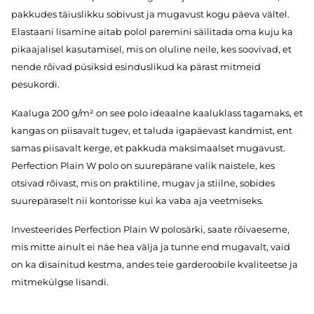
pakkudes täiuslikku sobivust ja mugavust kogu päeva vältel.
Elastaani lisamine aitab polol paremini säilitada oma kuju ka
pikaajalisel kasutamisel, mis on oluline neile, kes soovivad, et
nende rõivad püsiksid esinduslikud ka pärast mitmeid
pesukordi.
Kaaluga 200 g/m² on see polo ideaalne kaaluklass tagamaks, et
kangas on piisavalt tugev, et taluda igapäevast kandmist, ent
samas piisavalt kerge, et pakkuda maksimaalset mugavust.
Perfection Plain W polo on suurepärane valik naistele, kes
otsivad rõivast, mis on praktiline, mugav ja stiilne, sobides
suurepäraselt nii kontorisse kui ka vaba aja veetmiseks.
Investeerides Perfection Plain W polosärki, saate rõivaeseme,
mis mitte ainult ei näe hea välja ja tunne end mugavalt, vaid
on ka disainitud kestma, andes teie garderoobile kvaliteetse ja
mitmekülgse lisandi.