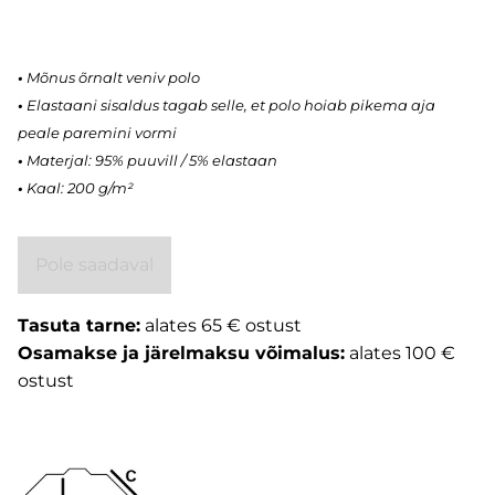
•
Mõnus õrnalt veniv polo
•
Elastaani sisaldus tagab selle, et polo hoiab pikema aja
peale paremini vormi
•
Materjal: 95% puuvill / 5% elastaan
•
Kaal: 200 g/m²
Pole saadaval
Tasuta tarne:
alates 65 € ostust
Osamakse ja järelmaksu võimalus:
alates 100 €
ostust