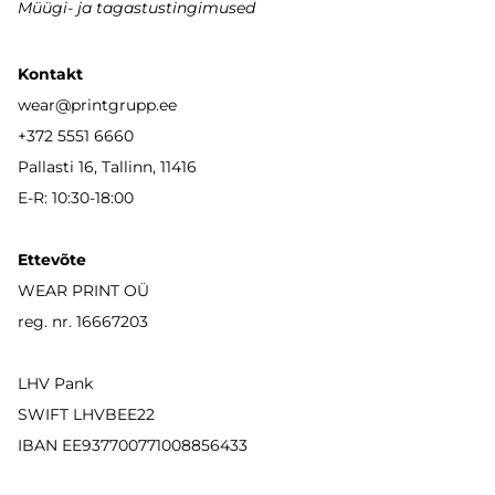
Müügi- ja tagastustingimused
Kontakt
wear
@printgrupp.ee
+372 5551 6660
Pallasti 16, Tallinn, 11416
E-R: 10:30-18:00
Ettevõte
WEAR PRINT OÜ
reg. nr. 16667203
LHV Pank
SWIFT LHVBEE22
IBAN
EE937700771008856433