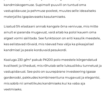
kandmiskogemuse. Supima® puuvill on tuntud oma
vastupidavuse ja pehmuse poolest, muutes selle ideaalseks
materjaliks igapäevaseks kasutamiseks.
Lisatud 5% elastaani annab kangale õrna venivuse, mis mitte
ainult ei paranda mugavust, vaid aitab ka polol kauem oma
algset vormi säilitada. See funktsioon on eriti kasulik meestele,
kes eelistavad rõivaid, mis näevad hea välja ka pikaajalisel
kandmisel ja peale korduvaid pesukordi.
Kaaluga 230 g/m² pakub PK200 polo meestele kõrgendatud
kvaliteeti ja tihedust, mis rõhutab selle luksuslikku tunnetust ja
vastupidavust. See polo on suurepärane investeering igasse
garderoobi, pakkudes kombineerituna mugavust ja elegantsi,
mis sobib nii ametlikuks kandmiseks kui ka vaba aja
veetmiseks.