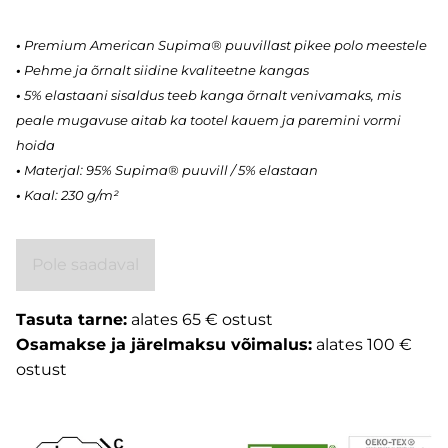
•
Premium American Supima® puuvillast pikee polo meestele
•
Pehme ja õrnalt siidine kvaliteetne kangas
•
5% elastaani sisaldus teeb kanga õrnalt venivamaks, mis
peale mugavuse aitab ka tootel kauem ja paremini vormi
hoida
•
Materjal: 95% Supima® puuvill / 5% elastaan
•
Kaal: 230 g/m²
Pole saadaval
Tasuta tarne:
alates 65 € ostust
Osamakse ja järelmaksu võimalus:
alates 100 €
ostust