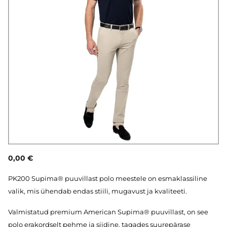
0,00 €
PK200 Supima® puuvillast polo meestele on esmaklassiline
valik, mis ühendab endas stiili, mugavust ja kvaliteeti.
Valmistatud premium American Supima® puuvillast, on see
polo erakordselt pehme ja siidine, tagades suurepärase