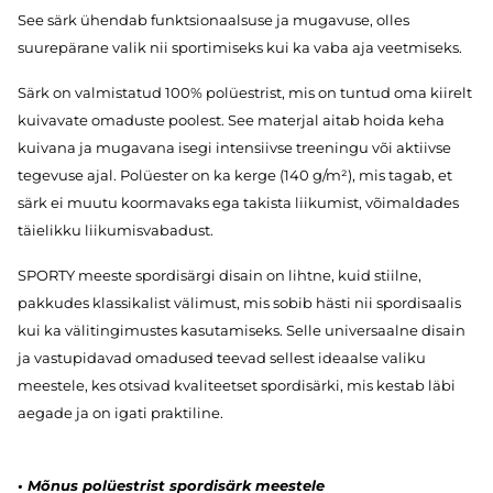
See särk ühendab funktsionaalsuse ja mugavuse, olles
suurepärane valik nii sportimiseks kui ka vaba aja veetmiseks.
Särk on valmistatud 100% polüestrist, mis on tuntud oma kiirelt
kuivavate omaduste poolest. See materjal aitab hoida keha
kuivana ja mugavana isegi intensiivse treeningu või aktiivse
tegevuse ajal. Polüester on ka kerge (140 g/m²), mis tagab, et
särk ei muutu koormavaks ega takista liikumist, võimaldades
täielikku liikumisvabadust.
SPORTY meeste spordisärgi disain on lihtne, kuid stiilne,
pakkudes klassikalist välimust, mis sobib hästi nii spordisaalis
kui ka välitingimustes kasutamiseks. Selle universaalne disain
ja vastupidavad omadused teevad sellest ideaalse valiku
meestele, kes otsivad kvaliteetset spordisärki, mis kestab läbi
aegade ja on igati praktiline.
•
Mõnus polüestrist spordisärk meestele