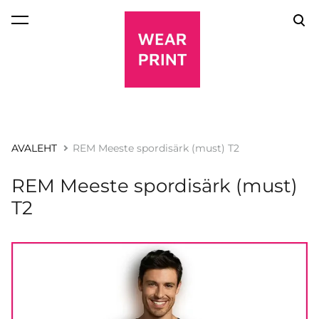
lisati ostukorvi.
Vaata ostukorvi
AVALEHT
REM Meeste spordisärk (must) T2
REM Meeste spordisärk (must)
T2