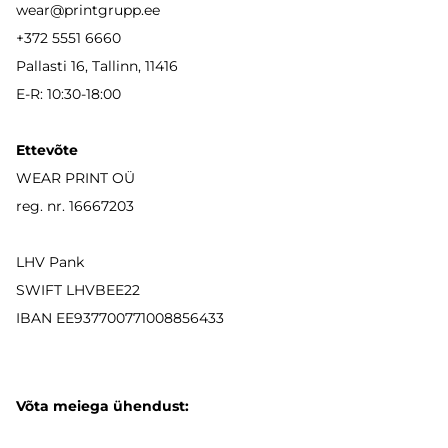
wear
@printgrupp.ee
+372 5551 6660
Pallasti 16, Tallinn, 11416
E-R: 10:30-18:00
Ettevõte
WEAR PRINT OÜ
reg. nr. 16667203
LHV Pank
SWIFT LHVBEE22
IBAN
EE937700771008856433
Võta meiega ühendust: