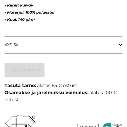
•
Kiirelt kuivav
•
Materjal: 100% polüester
•
Kaal: 140 g/m²
XXS-3XL
Lisa ostukorvi
Tasuta tarne:
alates 65 € ostust
Osamakse ja järelmaksu võimalus:
alates 100 €
ostust