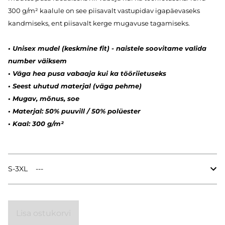
300 g/m² kaalule on see piisavalt vastupidav igapäevaseks
kandmiseks, ent piisavalt kerge mugavuse tagamiseks.
• Unisex mudel (keskmine fit) - naistele soovitame valida
number väiksem
• Väga hea pusa vabaaja kui ka tööriietuseks
• Seest uhutud materjal (väga pehme)
• Mugav, mõnus, soe
• Materjal: 50% puuvill / 50% polüester
• Kaal: 300 g/m²
S-3XL
Lisa ostukorvi