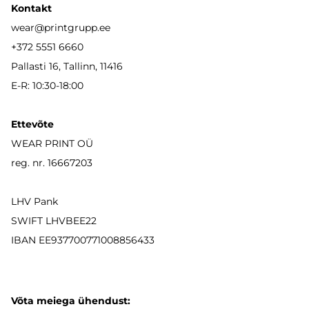
Kontakt
wear
@printgrupp.ee
+372 5551 6660
Pallasti 16, Tallinn, 11416
E-R: 10:30-18:00
Ettevõte
WEAR PRINT OÜ
reg. nr. 16667203
LHV Pank
SWIFT LHVBEE22
IBAN
EE937700771008856433
Võta meiega ühendust: