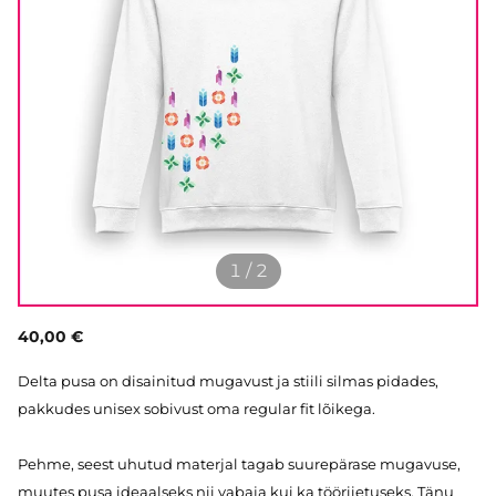
1 / 2
40,00 €
Delta pusa on disainitud mugavust ja stiili silmas pidades,
pakkudes unisex sobivust oma regular fit lõikega.
Pehme, seest uhutud materjal tagab suurepärase mugavuse,
muutes pusa ideaalseks nii vabaja kui ka tööriietuseks. Tänu