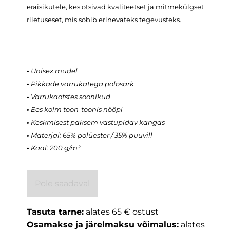
eraisikutele, kes otsivad kvaliteetset ja mitmekülgset
riietuseset, mis sobib erinevateks tegevusteks.
•
Unisex mudel
•
Pikkade varrukatega polosärk
•
Varrukaotstes soonikud
•
Ees kolm toon-toonis nööpi
•
Keskmisest paksem vastupidav kangas
•
Materjal: 65%
polüester
/ 35%
puuvill
•
Kaal: 200 g/m²
Pole saadaval
Tasuta tarne:
alates 65 € ostust
Osamakse ja järelmaksu võimalus:
alates