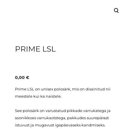
lisati ostukorvi.
Vaata ostukorvi
PRIME LSL
0,00 €
Prime LSL on unisex polosärk, mis on disainitud nii
meestele kui ka naistele.
See polosärk on varustatud pikkade varrukatega ja
soonikkoes varrukaotstega, pakkudes suurepärast
istuvust ja mugavust igapäevaseks kandmiseks.