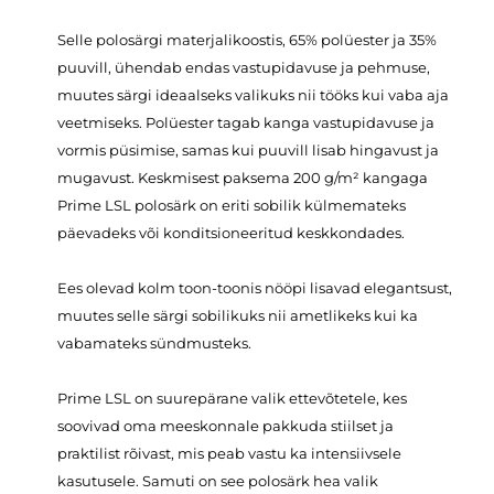
Selle polosärgi materjalikoostis, 65% polüester ja 35%
puuvill, ühendab endas vastupidavuse ja pehmuse,
muutes särgi ideaalseks valikuks nii tööks kui vaba aja
veetmiseks. Polüester tagab kanga vastupidavuse ja
vormis püsimise, samas kui puuvill lisab hingavust ja
mugavust. Keskmisest paksema 200 g/m² kangaga
Prime LSL polosärk on eriti sobilik külmemateks
päevadeks või konditsioneeritud keskkondades.
Ees olevad kolm toon-toonis nööpi lisavad elegantsust,
muutes selle särgi sobilikuks nii ametlikeks kui ka
vabamateks sündmusteks.
Prime LSL on suurepärane valik ettevõtetele, kes
soovivad oma meeskonnale pakkuda stiilset ja
praktilist rõivast, mis peab vastu ka intensiivsele
kasutusele. Samuti on see polosärk hea valik