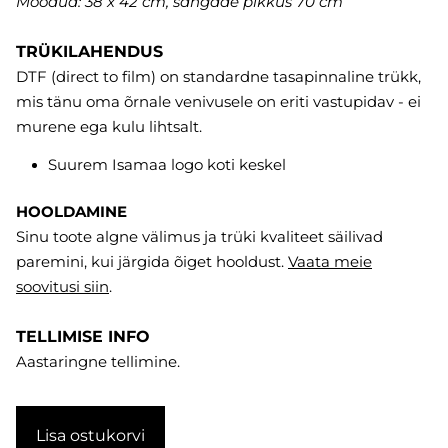
Mõõdud: 38 x 42 cm, sangade pikkus 70 cm
TRÜKILAHENDUS
DTF (direct to film) on standardne tasapinnaline trükk,
mis tänu oma õrnale venivusele on eriti vastupidav - ei
murene ega kulu lihtsalt.
Suurem Isamaa logo koti keskel
HOOLDAMINE
Sinu toote algne välimus ja trüki kvaliteet säilivad
paremini, kui järgida õiget hooldust.
Vaata meie
soovitusi
siin
.
TELLIMISE INFO
Aastaringne tellimine.
Lisa ostukorvi