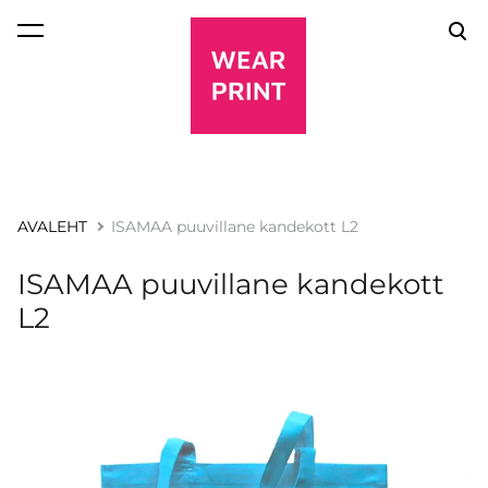
lisati ostukorvi.
Vaata ostukorvi
AVALEHT
ISAMAA puuvillane kandekott L2
ISAMAA puuvillane kandekott
L2