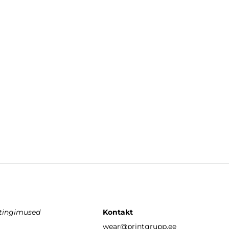
stingimused
Kontakt
wear
@printgrupp.ee