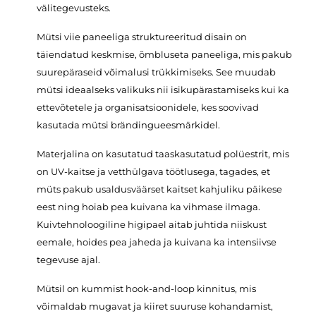
välitegevusteks.
Mütsi viie paneeliga struktureeritud disain on
täiendatud keskmise, õmbluseta paneeliga, mis pakub
suurepäraseid võimalusi trükkimiseks. See muudab
mütsi ideaalseks valikuks nii isikupärastamiseks kui ka
ettevõtetele ja organisatsioonidele, kes soovivad
kasutada mütsi brändingueesmärkidel.
Materjalina on kasutatud taaskasutatud polüestrit, mis
on UV-kaitse ja vetthülgava töötlusega, tagades, et
müts pakub usaldusväärset kaitset kahjuliku päikese
eest ning hoiab pea kuivana ka vihmase ilmaga.
Kuivtehnoloogiline higipael aitab juhtida niiskust
eemale, hoides pea jaheda ja kuivana ka intensiivse
tegevuse ajal.
Mütsil on kummist hook-and-loop kinnitus, mis
võimaldab mugavat ja kiiret suuruse kohandamist,