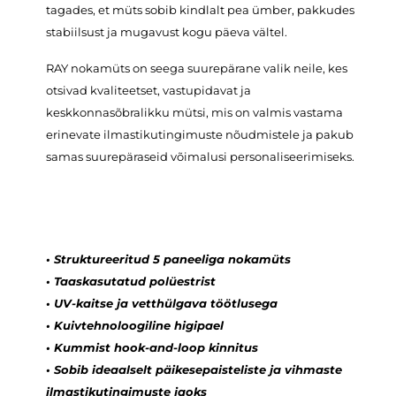
tagades, et müts sobib kindlalt pea ümber, pakkudes
stabiilsust ja mugavust kogu päeva vältel.
RAY nokamüts on seega suurepärane valik neile, kes
otsivad kvaliteetset, vastupidavat ja
keskkonnasõbralikku mütsi, mis on valmis vastama
erinevate ilmastikutingimuste nõudmistele ja pakub
samas suurepäraseid võimalusi personaliseerimiseks.
•
Struktureeritud 5 paneeliga nokamüts
•
T
aaskasutatud polüestrist
•
UV-kaitse ja vetthülgava töötlusega
•
K
uivtehnoloogiline higipael
•
Kummist hook-and-loop kinnitus
•
Sobib ideaalselt päikesepaisteliste ja vihmaste
ilmastikutingimuste jaoks