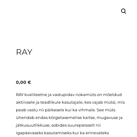
lisati ostukorvi.
Vaata ostukorvi
RAY
0,00 €
RAY kvaliteetne ja vastupidav nokamüts on mõeldud
aktiivsele ja teadlikule kasutajale, kes vajab mütsi, mis
peab vastu nii päikesele kui ka vihmale. See müts
ühendab endas kõrgetasemelise kaitse, mugavuse ja
jätkusuutlikkuse, sobides suurepäraselt nii
igapäevaseks kasutamiseks kui ka erinevateks