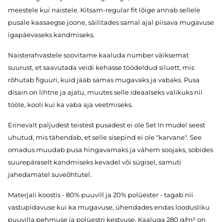
meestele kui naistele. Kitsam-regular fit lõige annab sellele
pusale kaasaegse joone, säilitades samal ajal piisava mugavuse
igapäevaseks kandmiseks.
Naisterahvastele soovitame kaaluda number väiksemat
suurust, et saavutada veidi kehasse töödeldud siluett, mis
rõhutab figuuri, kuid jääb samas mugavaks ja vabaks. Pusa
disain on lihtne ja ajatu, muutes selle ideaalseks valikuks nii
tööle, kooli kui ka vaba aja veetmiseks.
Erinevalt paljudest teistest pusadest ei ole Set In mudel seest
uhutud, mis tähendab, et selle sisepind ei ole "karvane". See
omadus muudab pusa hingavamaks ja vähem soojaks, sobides
suurepäraselt kandmiseks kevadel või sügisel, samuti
jahedamatel suveõhtutel.
Materjali koostis - 80% puuvill ja 20% polüester - tagab nii
vastupidavuse kui ka mugavuse, ühendades endas loodusliku
puuvilla pehmuse ja polüestri kestvuse. Kaaluga 280 g/m² on