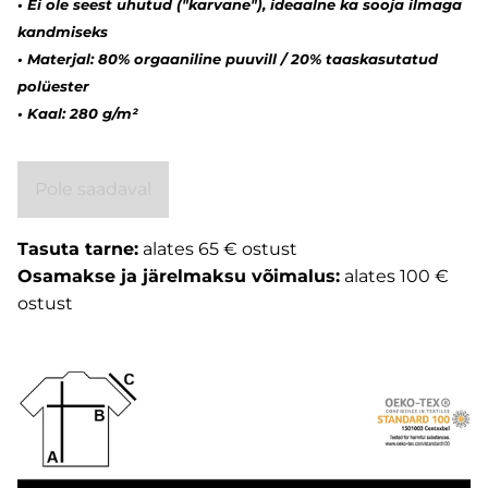
• Ei ole seest uhutud ("karvane"), ideaalne ka sooja ilmaga
kandmiseks
• Materjal: 80% orgaaniline puuvill / 20% taaskasutatud
polüester
• Kaal: 280 g/m²
Pole saadaval
Tasuta tarne:
alates 65 € ostust
Osamakse ja järelmaksu võimalus:
alates 100 €
ostust