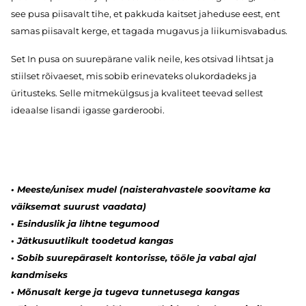
see pusa piisavalt tihe, et pakkuda kaitset jaheduse eest, ent
samas piisavalt kerge, et tagada mugavus ja liikumisvabadus.
Set In pusa on suurepärane valik neile, kes otsivad lihtsat ja
stiilset rõivaeset, mis sobib erinevateks olukordadeks ja
üritusteks. Selle mitmekülgsus ja kvaliteet teevad sellest
ideaalse lisandi igasse garderoobi.
• Meeste/unisex mudel (naisterahvastele soovitame ka
väiksemat suurust vaadata)
• Esinduslik ja lihtne tegumood
• Jätkusuutlikult toodetud kangas
• Sobib suurepäraselt kontorisse, tööle ja vabal ajal
kandmiseks
• Mõnusalt kerge ja tugeva tunnetusega kangas