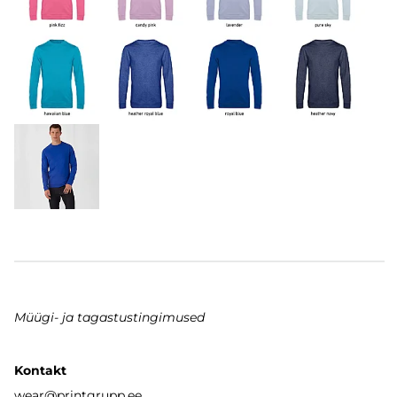
Müügi- ja tagastustingimused
Kontakt
wear
@printgrupp.ee