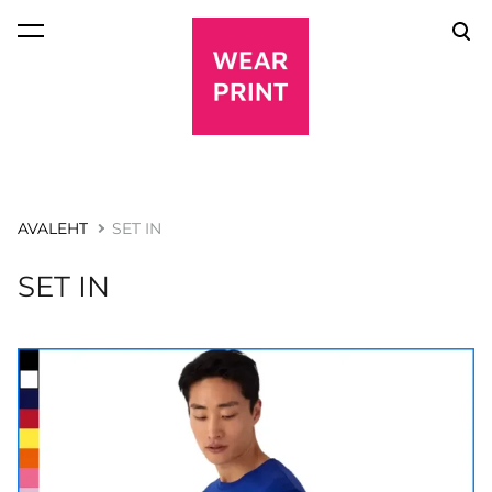
lisati ostukorvi.
Vaata ostukorvi
AVALEHT
SET IN
SET IN