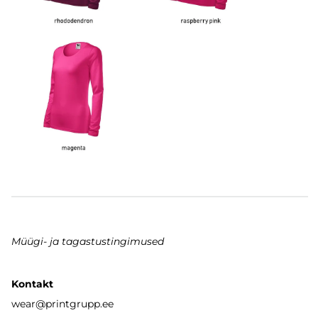
Müügi- ja tagastustingimused
Kontakt
wear
@printgrupp.ee