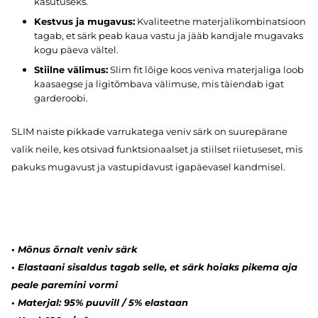
kasutuseks.
Kestvus ja mugavus:
Kvaliteetne materjalikombinatsioon
tagab, et särk peab kaua vastu ja jääb kandjale mugavaks
kogu päeva vältel.
Stiilne välimus:
Slim fit lõige koos veniva materjaliga loob
kaasaegse ja ligitõmbava välimuse, mis täiendab igat
garderoobi.
SLIM naiste pikkade varrukatega veniv särk on suurepärane
valik neile, kes otsivad funktsionaalset ja stiilset riietuseset, mis
pakuks mugavust ja vastupidavust igapäevasel kandmisel.
•
Mõnus õrnalt veniv särk
•
Elastaani sisaldus tagab selle, et särk hoiaks pikema aja
peale paremini vormi
•
Materjal: 95% puuvill / 5% elastaan