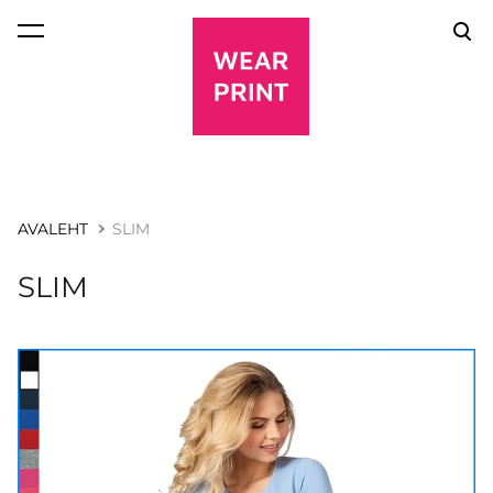
lisati ostukorvi.
Vaata ostukorvi
AVALEHT
SLIM
SLIM