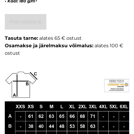
•
Kaal: 180 g/m²
Pole saadaval
Tasuta tarne:
alates 65 € ostust
Osamakse ja järelmaksu võimalus:
alates 100 €
ostust