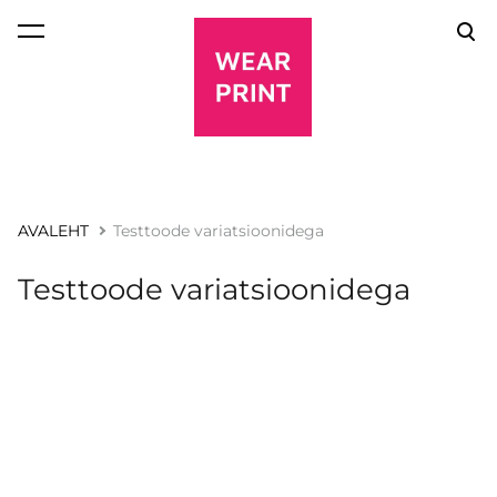
lisati ostukorvi.
Vaata ostukorvi
AVALEHT
Testtoode variatsioonidega
Testtoode variatsioonidega