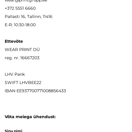
wear
@printgrupp.ee
+372 5551 6660
Pallasti 16, Tallinn, 11416
E-R: 10:30-18:00
Ettevõte
WEAR PRINT OÜ
reg. nr. 16667203
LHV Pank
SWIFT LHVBEE22
IBAN
EE937700771008856433
Võta meiega ühendust:
Sinu nimi