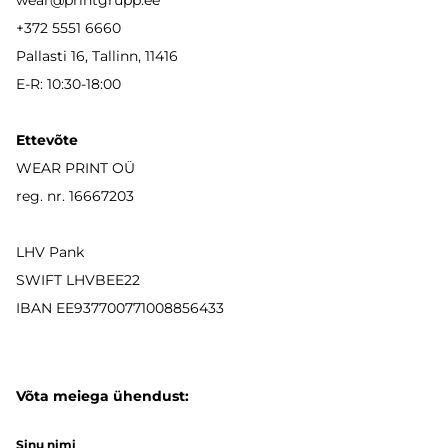
wear
@printgrupp.ee
+372 5551 6660
Pallasti 16, Tallinn, 11416
E-R: 10:30-18:00
Ettevõte
WEAR PRINT OÜ
reg. nr. 16667203
LHV Pank
SWIFT LHVBEE22
IBAN
EE937700771008856433
Võta meiega ühendust:
Sinu nimi