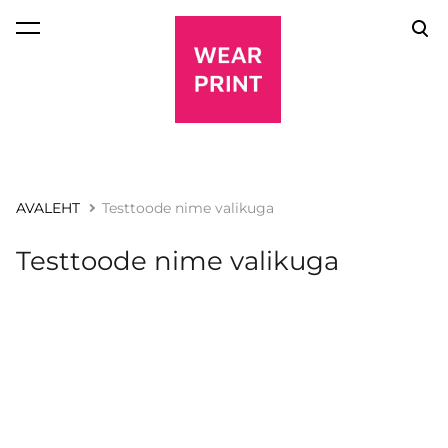
lisati ostukorvi.
Vaata ostukorvi
AVALEHT
Testtoode nime valikuga
Testtoode nime valikuga