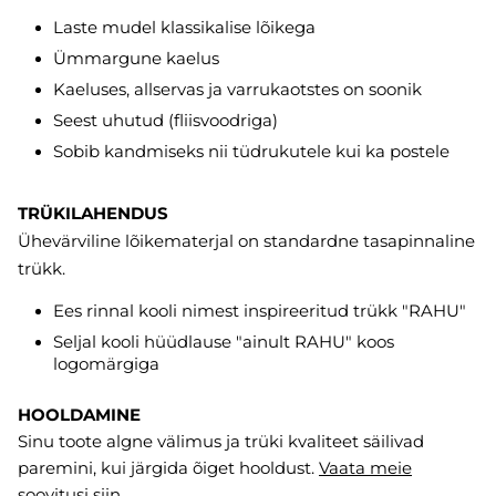
Laste mudel klassikalise lõikega
Ümmargune kaelus
Kaeluses, allservas ja varrukaotstes on soonik
Seest uhutud (fliisvoodriga)
Sobib kandmiseks nii tüdrukutele kui ka postele
TRÜKILAHENDUS
Ühevärviline lõikematerjal on standardne tasapinnaline
trükk.
Ees rinnal kooli nimest inspireeritud trükk "RAHU"
Seljal kooli hüüdlause "ainult RAHU" koos
logomärgiga
HOOLDAMINE
Sinu toote algne välimus ja trüki kvaliteet säilivad
paremini, kui järgida õiget hooldust.
Vaata meie
soovitusi
siin
.