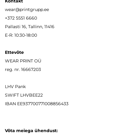
Kontakt
wear
@printgrupp.ee
+372 5551 6660
Pallasti 16, Tallinn, 11416
E-R: 10:30-18:00
Ettevõte
WEAR PRINT OÜ
reg. nr. 16667203
LHV Pank
SWIFT LHVBEE22
IBAN
EE937700771008856433
Võta meiega ühendust: