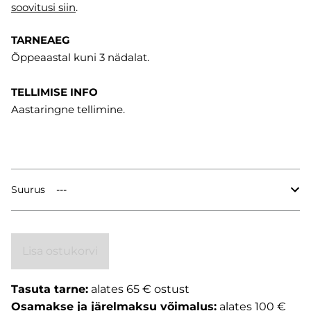
soovitusi
siin
.
TARNEAEG
Õppeaastal kuni 3 nädalat.
TELLIMISE INFO
Aastaringne tellimine.
Suurus
Lisa ostukorvi
Tasuta tarne:
alates 65 € ostust
Osamakse ja järelmaksu võimalus:
alates 100 €