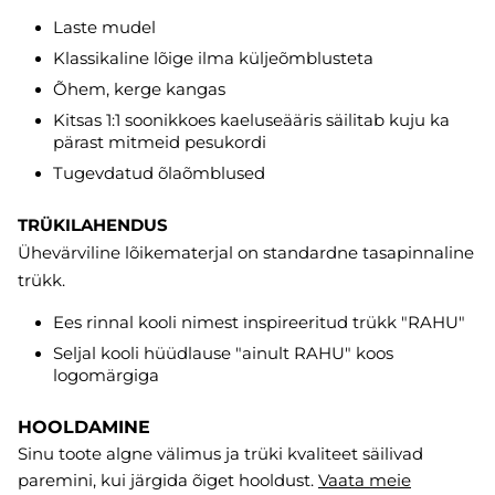
Laste mudel
Klassikaline lõige ilma küljeõmblusteta
Õhem, kerge kangas
Kitsas 1:1 soonikkoes kaeluseääris säilitab kuju ka
pärast mitmeid pesukordi
Tugevdatud õlaõmblused
TRÜKILAHENDUS
Ühevärviline lõikematerjal on standardne tasapinnaline
trükk.
Ees rinnal kooli nimest inspireeritud trükk "RAHU"
Seljal kooli hüüdlause "ainult RAHU" koos
logomärgiga
HOOLDAMINE
Sinu toote algne välimus ja trüki kvaliteet säilivad
paremini, kui järgida õiget hooldust.
Vaata meie