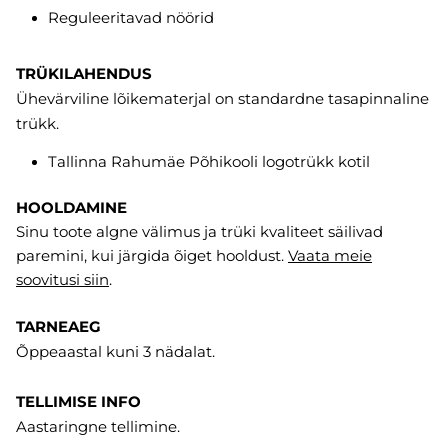
Reguleeritavad nöörid
TRÜKILAHENDUS
Ühevärviline lõikematerjal on standardne tasapinnaline
trükk.
Tallinna Rahumäe Põhikooli logotrükk kotil
HOOLDAMINE
Sinu toote algne välimus ja trüki kvaliteet säilivad
paremini, kui järgida õiget hooldust.
Vaata meie
soovitusi
siin
.
TARNEAEG
Õppeaastal kuni 3 nädalat.
TELLIMISE INFO
Aastaringne tellimine.