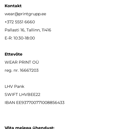
Kontakt
wear
@printgrupp.ee
+372 5551 6660
Pallasti 16, Tallinn, 11416
E-R: 10:30-18:00
Ettevõte
WEAR PRINT OÜ
reg. nr. 16667203
LHV Pank
SWIFT LHVBEE22
IBAN
EE937700771008856433
Võta meiega ühendust: