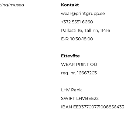
stingimused
Kontakt
wear
@printgrupp.ee
+372 5551 6660
Pallasti 16, Tallinn, 11416
E-R: 10:30-18:00
Ettevõte
WEAR PRINT OÜ
reg. nr. 16667203
LHV Pank
SWIFT LHVBEE22
IBAN
EE937700771008856433