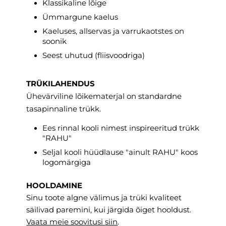
Klassikaline lõige
Ümmargune kaelus
Kaeluses, allservas ja varrukaotstes on
soonik
Seest uhutud (fliisvoodriga)
TRÜKILAHENDUS
Ühevärviline lõikematerjal on standardne
tasapinnaline trükk.
Ees rinnal kooli nimest inspireeritud trükk
"RAHU"
Seljal kooli hüüdlause "ainult RAHU" koos
logomärgiga
HOOLDAMINE
Sinu toote algne välimus ja trüki kvaliteet
säilivad paremini, kui järgida õiget hooldust.
Vaata meie soovitusi
siin
.