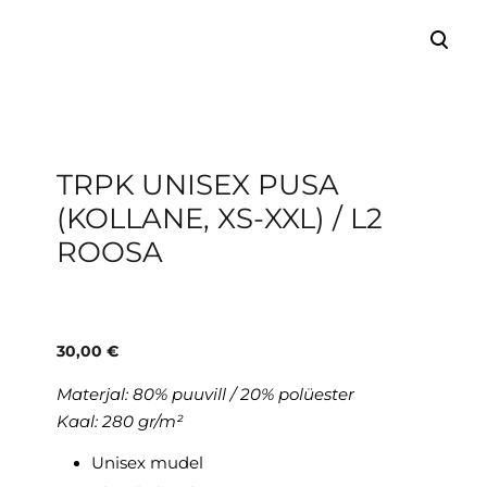
lisati ostukorvi.
Vaata ostukorvi
TRPK UNISEX PUSA
(KOLLANE, XS-XXL) / L2
ROOSA
30,00 €
Materjal: 80% puuvill / 20% polüester
Kaal: 280 gr/m²
Unisex mudel