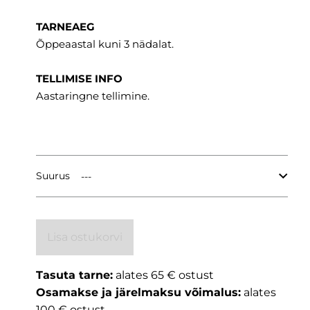
TARNEAEG
Õppeaastal kuni 3 nädalat.
TELLIMISE INFO
Aastaringne tellimine.
Suurus
Lisa ostukorvi
Tasuta tarne:
alates 65 € ostust
Osamakse ja järelmaksu võimalus:
alates
100 € ostust