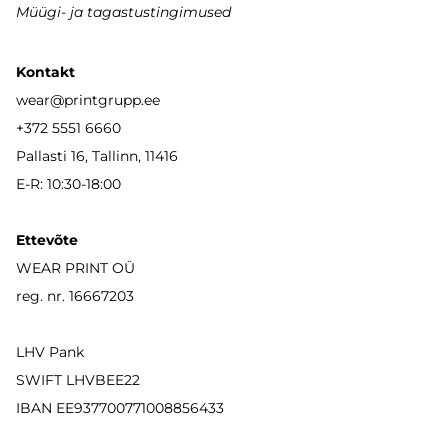
Müügi- ja tagastustingimused
Kontakt
wear
@printgrupp.ee
+372 5551 6660
Pallasti 16, Tallinn, 11416
E-R: 10:30-18:00
Ettevõte
WEAR PRINT OÜ
reg. nr. 16667203
LHV Pank
SWIFT LHVBEE22
IBAN
EE937700771008856433