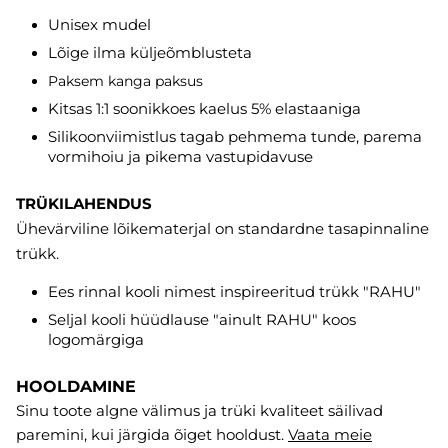
Unisex mudel
Lõige ilma küljeõmblusteta
Paksem kanga paksus
Kitsas 1:1 soonikkoes kaelus 5% elastaaniga
Silikoonviimistlus tagab pehmema tunde, parema
vormihoiu ja pikema vastupidavuse
TRÜKILAHENDUS
Ühevärviline lõikematerjal on standardne tasapinnaline
trükk.
Ees rinnal kooli nimest inspireeritud trükk "RAHU"
Seljal kooli hüüdlause "ainult RAHU" koos
logomärgiga
HOOLDAMINE
Sinu toote algne välimus ja trüki kvaliteet säilivad
paremini, kui järgida õiget hooldust.
Vaata meie