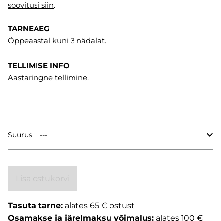
soovitusi
siin
.
TARNEAEG
Õppeaastal kuni 3 nädalat.
TELLIMISE INFO
Aastaringne tellimine.
Suurus
Lisa ostukorvi
Tasuta tarne:
alates 65 € ostust
Osamakse ja järelmaksu võimalus:
alates 100 €