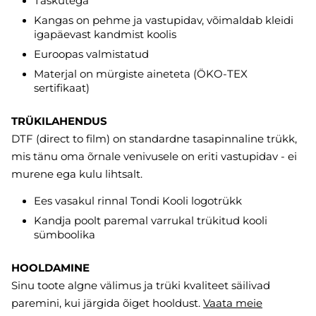
Taskutega
Kangas on pehme ja vastupidav, võimaldab kleidi
igapäevast kandmist koolis
Euroopas valmistatud
Materjal on mürgiste aineteta (ÖKO-TEX
sertifikaat)
TRÜKILAHENDUS
DTF (direct to film) on standardne tasapinnaline trükk,
mis tänu oma õrnale venivusele on eriti vastupidav - ei
murene ega kulu lihtsalt.
Ees vasakul rinnal Tondi Kooli logotrükk
Kandja poolt paremal varrukal trükitud kooli
sümboolika
HOOLDAMINE
Sinu toote algne välimus ja trüki kvaliteet säilivad
paremini, kui järgida õiget hooldust.
Vaata meie