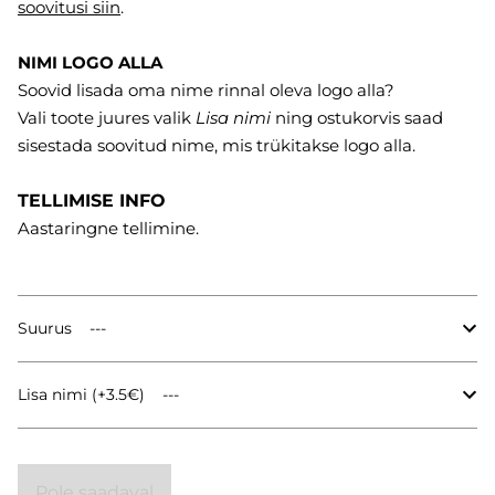
soovitusi
siin
.
NIMI LOGO ALLA
Soovid lisada oma nime rinnal oleva logo alla?
Vali toote juures valik
Lisa nimi
ning ostukorvis saad
sisestada soovitud nime, mis trükitakse logo alla.
TELLIMISE INFO
Aastaringne tellimine.
Suurus
Lisa nimi (+3.5€)
Pole saadaval