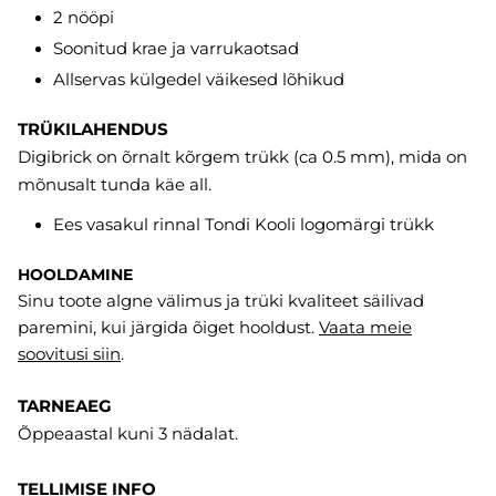
2 nööpi
Soonitud krae ja varrukaotsad
Allservas külgedel väikesed lõhikud
TRÜKILAHENDUS
Digibrick on õrnalt kõrgem trükk (ca 0.5 mm), mida on
mõnusalt tunda käe all.
Ees vasakul rinnal Tondi Kooli logomärgi trükk
HOOLDAMINE
Sinu toote algne välimus ja trüki kvaliteet säilivad
paremini, kui järgida õiget hooldust.
Vaata meie
soovitusi
siin
.
TARNEAEG
Õppeaastal kuni 3 nädalat.
TELLIMISE INFO