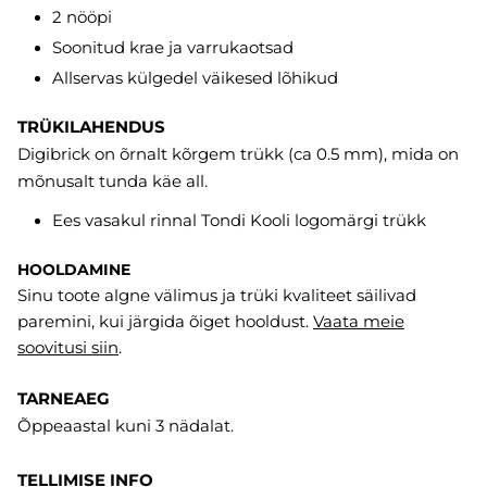
2 nööpi
Soonitud krae ja varrukaotsad
Allservas külgedel väikesed lõhikud
TRÜKILAHENDUS
Digibrick on õrnalt kõrgem trükk (ca 0.5 mm), mida on
mõnusalt tunda käe all.
Ees vasakul rinnal Tondi Kooli logomärgi trükk
HOOLDAMINE
Sinu toote algne välimus ja trüki kvaliteet säilivad
paremini, kui järgida õiget hooldust.
Vaata meie
soovitusi
siin
.
TARNEAEG
Õppeaastal kuni 3 nädalat.
TELLIMISE INFO