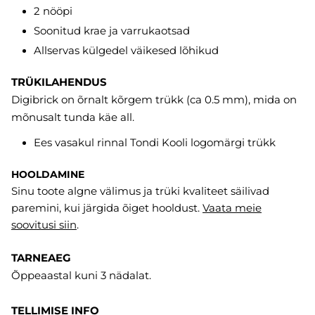
2 nööpi
Soonitud krae ja varrukaotsad
Allservas külgedel väikesed lõhikud
TRÜKILAHENDUS
Digibrick on õrnalt kõrgem trükk (ca 0.5 mm), mida on
mõnusalt tunda käe all.
Ees vasakul rinnal Tondi Kooli logomärgi trükk
HOOLDAMINE
Sinu toote algne välimus ja trüki kvaliteet säilivad
paremini, kui järgida õiget hooldust.
Vaata meie
soovitusi
siin
.
TARNEAEG
Õppeaastal kuni 3 nädalat.
TELLIMISE INFO