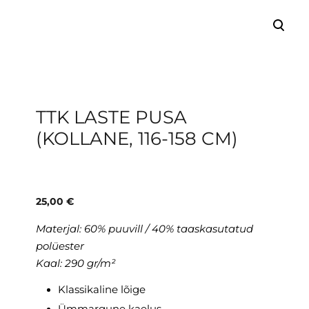
lisati ostukorvi.
Vaata ostukorvi
TTK LASTE PUSA
(KOLLANE, 116-158 CM)
25,00 €
Materjal: 60% puuvill / 40% taaskasutatud
polüester
Kaal: 290 gr/m²
Klassikaline lõige
Ümmargune kaelus