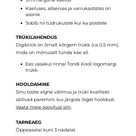
Kaeluses, allservas ja varrukaotstes on
soonik
Sobib nii tüdrukutele kui ka poistele
TRÜKILAHENDUS
Digibrick on õrnalt kõrgem trükk (ca 0.5 mm),
mida on mõnusalt tunda käe all.
Ees vasakul rinnal Tondi Kooli logomärgi
trükk
HOOLDAMINE
Sinu toote algne välimus ja trüki kvaliteet
säilivad paremini, kui järgida õiget hooldust.
Vaata meie soovitusi
siin
.
TARNEAEG
Õppeaastal kuni 3 nädalat.