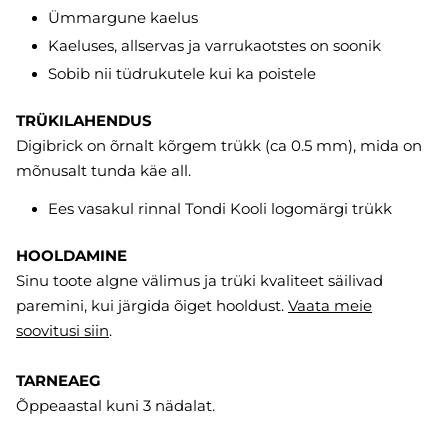
Ümmargune kaelus
Kaeluses, allservas ja varrukaotstes on soonik
Sobib nii tüdrukutele kui ka poistele
TRÜKILAHENDUS
Digibrick on õrnalt kõrgem trükk (ca 0.5 mm), mida on
mõnusalt tunda käe all.
Ees vasakul rinnal Tondi Kooli logomärgi trükk
HOOLDAMINE
Sinu toote algne välimus ja trüki kvaliteet säilivad
paremini, kui järgida õiget hooldust.
Vaata meie
soovitusi
siin
.
TARNEAEG
Õppeaastal kuni 3 nädalat.