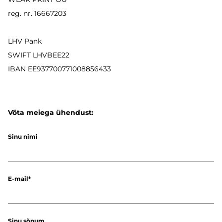
reg. nr. 16667203
LHV Pank
SWIFT LHVBEE22
IBAN
EE937700771008856433
Võta meiega ühendust:
Sinu nimi
E-mail
Sinu sõnum