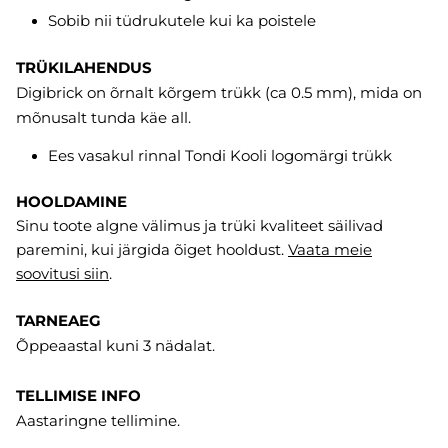
Sobib nii tüdrukutele kui ka poistele
TRÜKILAHENDUS
Digibrick on õrnalt kõrgem trükk (ca 0.5 mm), mida on
mõnusalt tunda käe all.
Ees vasakul rinnal Tondi Kooli logomärgi trükk
HOOLDAMINE
Sinu toote algne välimus ja trüki kvaliteet säilivad
paremini, kui järgida õiget hooldust.
Vaata meie
soovitusi
siin
.
TARNEAEG
Õppeaastal kuni 3 nädalat.
TELLIMISE INFO
Aastaringne tellimine.