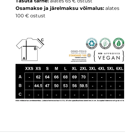
Tasuta tarne:
alates 65 € ostust
Osamakse ja järelmaksu võimalus:
alates
100 € ostust