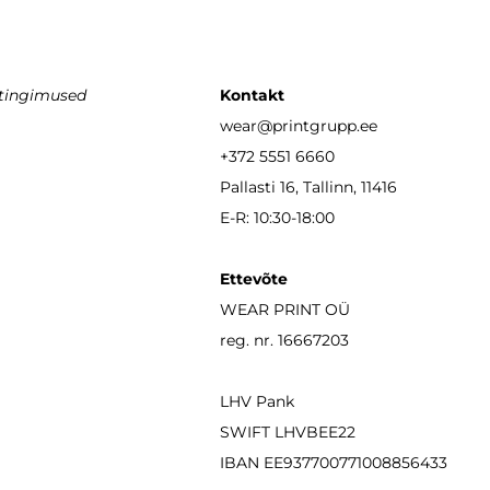
stingimused
Kontakt
wear
@printgrupp.ee
+372 5551 6660
Pallasti 16, Tallinn, 11416
E-R: 10:30-18:00
Ettevõte
WEAR PRINT OÜ
reg. nr. 16667203
LHV Pank
SWIFT LHVBEE22
IBAN
EE937700771008856433