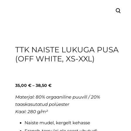
lisati ostukorvi.
Vaata ostukorvi
TTK NAISTE LUKUGA PUSA
(OFF WHITE, XS-XXL)
35,00 €
–
38,50 €
Materjal:
80% orgaaniline puuvill / 20%
taaskasutatud polüester
Kaal: 280 g/m²
Naiste mudel, kergelt kehasse
French-terry (ei ole seest uhutud)