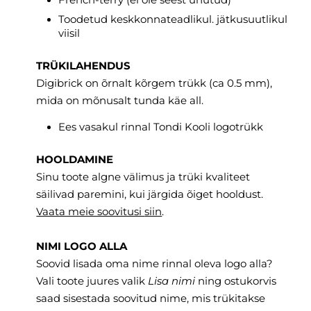
Toodetud keskkonnateadlikul. jätkusuutlikul
viisil
TRÜKILAHENDUS
Digibrick on õrnalt kõrgem trükk (ca 0.5 mm),
mida on mõnusalt tunda käe all.
Ees vasakul rinnal Tondi Kooli logotrükk
HOOLDAMINE
Sinu toote algne välimus ja trüki kvaliteet
säilivad paremini, kui järgida õiget hooldust.
Vaata meie soovitusi
siin
.
NIMI LOGO ALLA
Soovid lisada oma nime rinnal oleva logo alla?
Vali toote juures valik
Lisa nimi
ning ostukorvis
saad sisestada soovitud nime, mis trükitakse