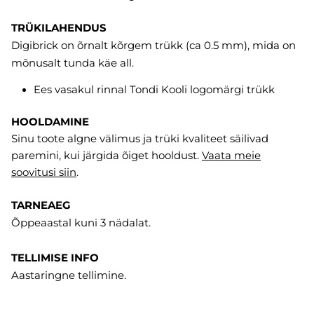
TRÜKILAHENDUS
Digibrick on õrnalt kõrgem trükk (ca 0.5 mm), mida on
mõnusalt tunda käe all.
Ees vasakul rinnal Tondi Kooli logomärgi trükk
HOOLDAMINE
Sinu toote algne välimus ja trüki kvaliteet säilivad
paremini, kui järgida õiget hooldust.
Vaata meie
soovitusi
siin
.
TARNEAEG
Õppeaastal kuni 3 nädalat.
TELLIMISE INFO
Aastaringne tellimine.