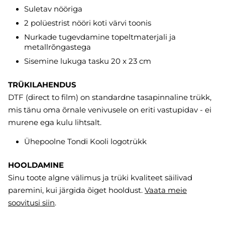
Suletav nööriga
2 polüestrist nööri koti värvi toonis
Nurkade tugevdamine topeltmaterjali ja
metallrõngastega
Sisemine lukuga tasku 20 x 23 cm
TRÜKILAHENDUS
DTF (direct to film) on standardne tasapinnaline trükk,
mis tänu oma õrnale venivusele on eriti vastupidav - ei
murene ega kulu lihtsalt.
Ühepoolne Tondi Kooli logotrükk
HOOLDAMINE
Sinu toote algne välimus ja trüki kvaliteet säilivad
paremini, kui järgida õiget hooldust.
Vaata meie
soovitusi
siin
.