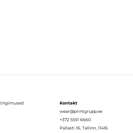
stingimused
Kontakt
wear
@printgrupp.ee
+372 5551 6660
Pallasti 16, Tallinn, 11416