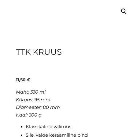
lisati ostukorvi.
Vaata ostukorvi
TTK KRUUS
11,50 €
Maht: 330 ml
Kõrgus: 95 mm
Diameeter: 80 mm
Kaal: 300 g
Klassikaline välimus
Sile, valge keraamiline pind