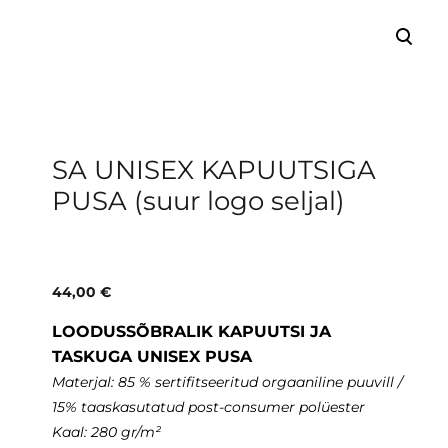
lisati ostukorvi.
Vaata ostukorvi
SA UNISEX KAPUUTSIGA
PUSA (suur logo seljal)
44,00 €
LOODUSSÕBRALIK KAPUUTSI JA
TASKUGA UNISEX PUSA
Materjal: 85 % sertifitseeritud orgaaniline puuvill /
15% taaskasutatud post-consumer polüester
Kaal: 280 gr/m²