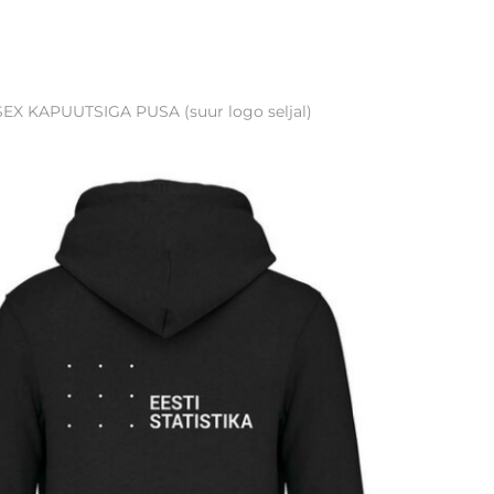
EX KAPUUTSIGA PUSA (suur logo seljal)