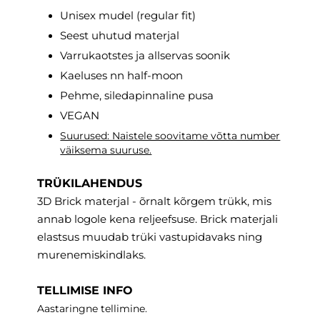
Unisex mudel (regular fit)
Seest uhutud materjal
Varrukaotstes ja allservas soonik
Kaeluses nn half-moon
Pehme, siledapinnaline pusa
VEGAN
Suurused: Naistele soovitame võtta number
väiksema suuruse.
TRÜKILAHENDUS
3D Brick materjal - õrnalt kõrgem trükk, mis
annab logole kena reljeefsuse. Brick materjali
elastsus muudab trüki vastupidavaks ning
murenemiskindlaks.
TELLIMISE INFO
Aastaringne tellimine.