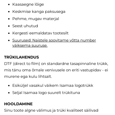
Kaasaegne lõige
Keskmise kanga paksusega
Pehme, mugav materjal
Seest uhutud
Kergesti eemaldatav tootesilt
S
uurused: Naistele soovitame võtta number
väiksema suuruse.
TRÜKILAHENDUS
DTF (direct to film) on standardne tasapinnaline trükk,
mis tänu oma õrnale venivusele on eriti vastupidav - ei
murene ega kulu lihtsalt.
Esiküljel vasakul väikem Isamaa logotrükk
Seljal Isamaa logo suurelt trükituna
HOOLDAMINE
Sinu toote algne välimus ja trüki kvaliteet säilivad