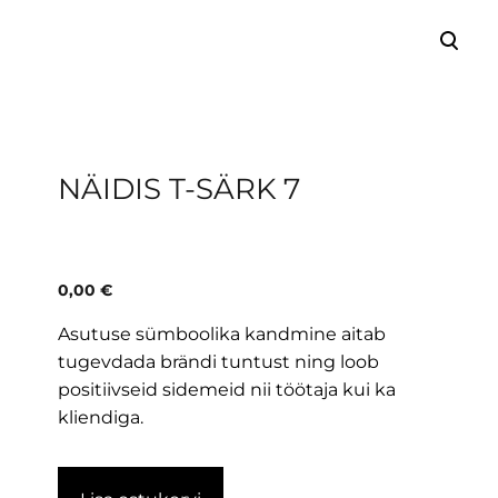
lisati ostukorvi.
Vaata ostukorvi
NÄIDIS T-SÄRK 7
0,00 €
Asutuse sümboolika kandmine aitab
tugevdada brändi tuntust ning loob
positiivseid sidemeid nii töötaja kui ka
kliendiga.