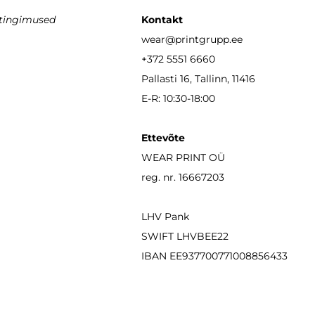
stingimused
Kontakt
wear
@printgrupp.ee
+372 5551 6660
Pallasti 16, Tallinn, 11416
E-R: 10:30-18:00
Ettevõte
WEAR PRINT OÜ
reg. nr. 16667203
LHV Pank
SWIFT LHVBEE22
IBAN
EE937700771008856433