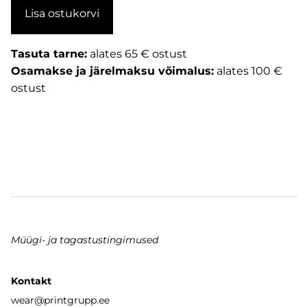
Lisa ostukorvi
Tasuta tarne:
alates 65 € ostust
Osamakse ja järelmaksu võimalus:
alates 100 €
ostust
Müügi- ja tagastustingimused
Kontakt
wear
@printgrupp.ee