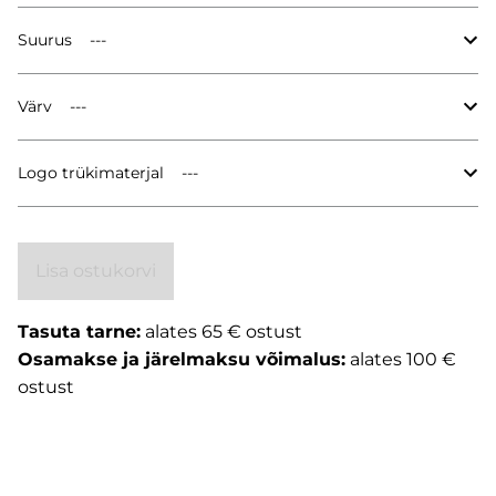
Suurus
Värv
Logo trükimaterjal
Lisa ostukorvi
Tasuta tarne:
alates 65 € ostust
Osamakse ja järelmaksu võimalus:
alates 100 €
ostust