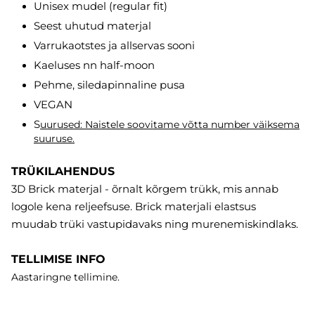
Unisex mudel (regular fit)
Seest uhutud materjal
Varrukaotstes ja allservas sooni
Kaeluses nn half-moon
Pehme, siledapinnaline pusa
VEGAN
S
uurused: Naistele soovitame võtta number väiksema
suuruse.
TRÜKILAHENDUS
3D Brick materjal - õrnalt kõrgem trükk, mis annab
logole kena reljeefsuse. Brick materjali elastsus
muudab trüki vastupidavaks ning murenemiskindlaks.
TELLIMISE INFO
Aastaringne tellimine.