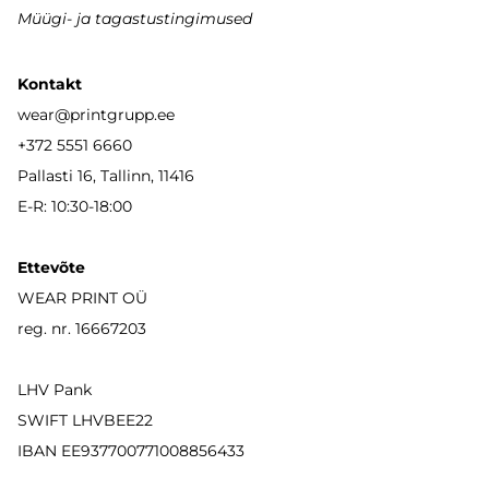
Müügi- ja tagastustingimused
Kontakt
wear
@printgrupp.ee
+372 5551 6660
Pallasti 16, Tallinn, 11416
E-R: 10:30-18:00
Ettevõte
WEAR PRINT OÜ
reg. nr. 16667203
LHV Pank
SWIFT LHVBEE22
IBAN
EE937700771008856433