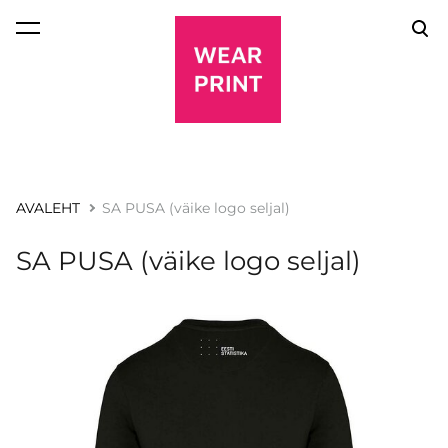
lisati ostukorvi.
Vaata ostukorvi
AVALEHT
SA PUSA (väike logo seljal)
SA PUSA (väike logo seljal)