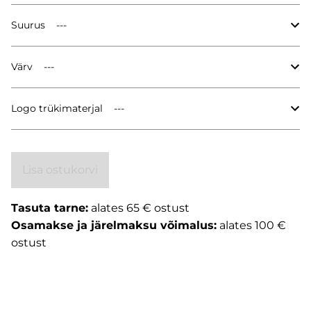
Suurus
Värv
Logo trükimaterjal
Lisa ostukorvi
Tasuta tarne:
alates 65 € ostust
Osamakse ja järelmaksu võimalus:
alates 100 €
ostust