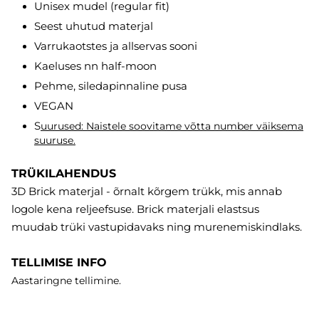
Unisex mudel (regular fit)
Seest uhutud materjal
Varrukaotstes ja allservas sooni
Kaeluses nn half-moon
Pehme, siledapinnaline pusa
VEGAN
S
uurused: Naistele soovitame võtta number väiksema
suuruse.
TRÜKILAHENDUS
3D Brick materjal - õrnalt kõrgem trükk, mis annab
logole kena reljeefsuse. Brick materjali elastsus
muudab trüki vastupidavaks ning murenemiskindlaks.
TELLIMISE INFO
Aastaringne tellimine.