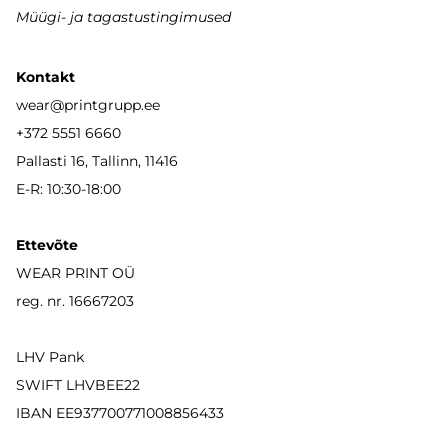
Müügi- ja tagastustingimused
Kontakt
wear
@printgrupp.ee
+372 5551 6660
Pallasti 16, Tallinn, 11416
E-R: 10:30-18:00
Ettevõte
WEAR PRINT OÜ
reg. nr. 16667203
LHV Pank
SWIFT LHVBEE22
IBAN
EE937700771008856433