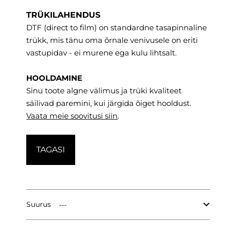
TRÜKILAHENDUS
DTF (direct to film) on standardne tasapinnaline
trükk, mis tänu oma õrnale venivusele on eriti
vastupidav - ei murene ega kulu lihtsalt.
HOOLDAMINE
Sinu toote algne välimus ja trüki kvaliteet
säilivad paremini, kui järgida õiget hooldust.
Vaata meie soovitusi
siin
.
TAGASI
Suurus