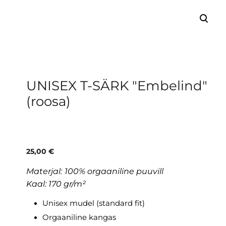
lisati ostukorvi.
Vaata ostukorvi
UNISEX T-SÄRK "Embelind"
(roosa)
25,00 €
Materjal:
100% orgaaniline puuvill
Kaal: 170 gr/m²
Unisex mudel (standard fit)
Orgaaniline kangas