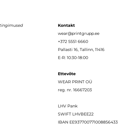
stingimused
Kontakt
wear
@printgrupp.ee
+372 5551 6660
Pallasti 16, Tallinn, 11416
E-R: 10:30-18:00
Ettevõte
WEAR PRINT OÜ
reg. nr. 16667203
LHV Pank
SWIFT LHVBEE22
IBAN
EE937700771008856433